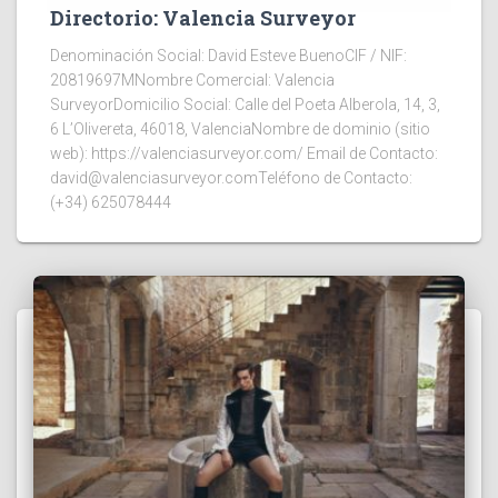
Directorio: Valencia Surveyor
Denominación Social: David Esteve BuenoCIF / NIF:
20819697MNombre Comercial: Valencia
SurveyorDomicilio Social: Calle del Poeta Alberola, 14, 3,
6 L’Olivereta, 46018, ValenciaNombre de dominio (sitio
web): https://valenciasurveyor.com/ Email de Contacto:
david@valenciasurveyor.comTeléfono de Contacto:
(+34) 625078444