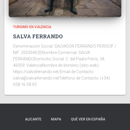
TURISMO EN VALENCIA
SALVA FERRANDO
Denominación Social: SALVADOR FERRANDO PERISCIF /
NIF: 20039462ENombre Comercial: SALVA
FERRANDODomicilio Social: C. del Padre Ferris, 34.
46009. ValenciaNombre de dominio (sitio web):
https://salvaferrando.net/Email de Contacto:
salva@salvaferrando.netTeléfono de Contacto: (+34)
658 16 58 93
ALICANTE
MAPA
QUÉ VER EN ESPAÑA