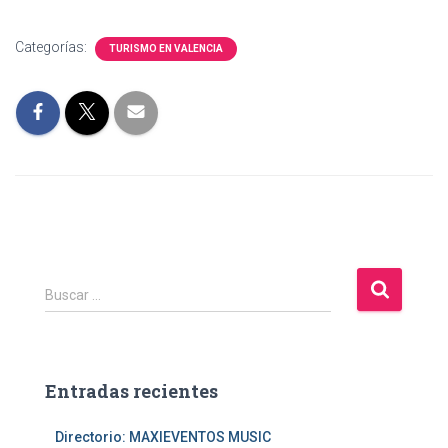
Categorías:
TURISMO EN VALENCIA
B
Buscar …
u
s
c
a
Entradas recientes
r
:
Directorio: MAXIEVENTOS MUSIC