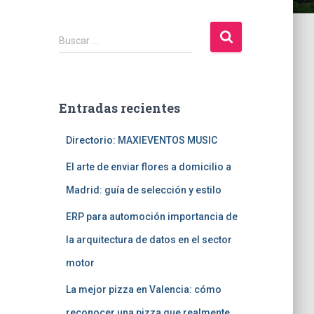
B
Buscar …
u
s
c
a
Entradas recientes
r
:
Directorio: MAXIEVENTOS MUSIC
El arte de enviar flores a domicilio a
Madrid: guía de selección y estilo
ERP para automoción importancia de
la arquitectura de datos en el sector
motor
La mejor pizza en Valencia: cómo
reconocer una pizza que realmente