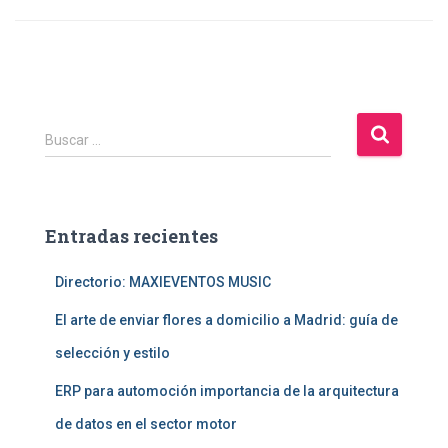
B
Buscar …
u
s
c
a
Entradas recientes
r
:
Directorio: MAXIEVENTOS MUSIC
El arte de enviar flores a domicilio a Madrid: guía de
selección y estilo
ERP para automoción importancia de la arquitectura
de datos en el sector motor