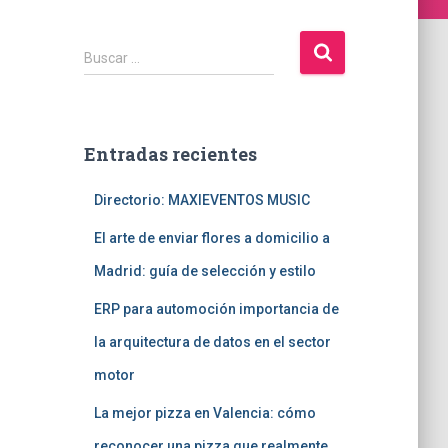
B
Buscar …
u
s
c
a
Entradas recientes
r
:
Directorio: MAXIEVENTOS MUSIC
El arte de enviar flores a domicilio a
Madrid: guía de selección y estilo
ERP para automoción importancia de
la arquitectura de datos en el sector
motor
La mejor pizza en Valencia: cómo
reconocer una pizza que realmente