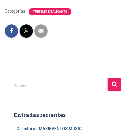
Categorías:
TURISMO EN ALICANTE
B
Buscar …
u
s
c
a
Entradas recientes
r
:
Directorio: MAXIEVENTOS MUSIC