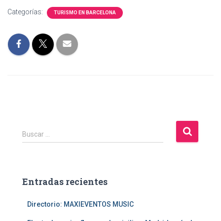
Categorías:
TURISMO EN BARCELONA
B
Buscar …
u
s
c
a
Entradas recientes
r
:
Directorio: MAXIEVENTOS MUSIC