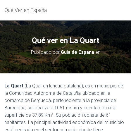
Qué Ver en España
Qué ver en La Quart
Publicado por
Guia de Espana
en
La Quart
(La Quar en lengua catalana), es un municipio de
la Comunidad Autónoma de Cataluña, ubicado en la
comarca de Berguedà, perteneciente a la provincia de
Barcelona, se localiza a 1061 msnm y cuenta con una
superficie de 37,89 Km². Su población consta de 61
habitantes. La principal actividad económica del municipio
está centrada en el sector primario, donde tiene