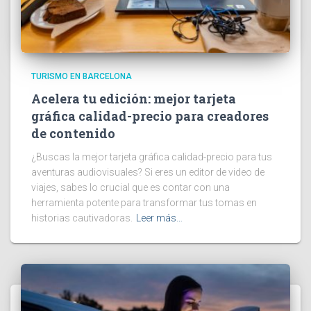
TURISMO EN BARCELONA
Acelera tu edición: mejor tarjeta
gráfica calidad-precio para creadores
de contenido
¿Buscas la mejor tarjeta gráfica calidad-precio para tus
aventuras audiovisuales? Si eres un editor de video de
viajes, sabes lo crucial que es contar con una
herramienta potente para transformar tus tomas en
historias cautivadoras.
Leer más…