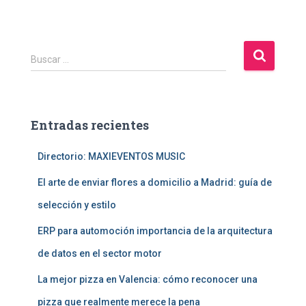
B
Buscar …
u
s
c
a
Entradas recientes
r
:
Directorio: MAXIEVENTOS MUSIC
El arte de enviar flores a domicilio a Madrid: guía de
selección y estilo
ERP para automoción importancia de la arquitectura
de datos en el sector motor
La mejor pizza en Valencia: cómo reconocer una
pizza que realmente merece la pena