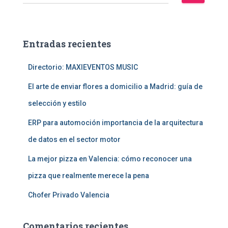
u
s
c
a
Entradas recientes
r
:
Directorio: MAXIEVENTOS MUSIC
El arte de enviar flores a domicilio a Madrid: guía de
selección y estilo
ERP para automoción importancia de la arquitectura
de datos en el sector motor
La mejor pizza en Valencia: cómo reconocer una
pizza que realmente merece la pena
Chofer Privado Valencia
Comentarios recientes