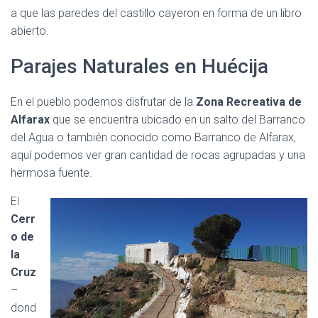
a que las paredes del castillo cayeron en forma de un libro
abierto.
Parajes Naturales en Huécija
En el pueblo podemos disfrutar de la
Zona Recreativa de
Alfarax
que se encuentra ubicado en un salto del Barranco
del Agua o también conocido como Barranco de Alfarax,
aquí podemos ver gran cantidad de rocas agrupadas y una
hermosa fuente.
El
Cerr
o de
la
Cruz
–
dond