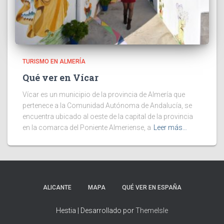
TURISMO EN ALMERÍA
Qué ver en Vícar
Vícar es un municipio de la provincia de Almería que
pertenece a la Comunidad Autónoma de Andalucía, se
encuentra ubicado al oeste de la capital de la provincia
en la comarca del Poniente Almeriense, a
Leer más…
ALICANTE
MAPA
QUÉ VER EN ESPAÑA
Hestia | Desarrollado por
ThemeIsle