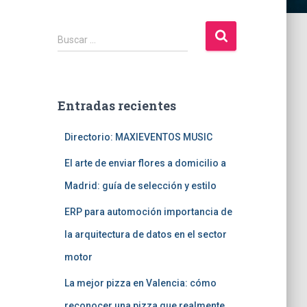
B
Buscar …
u
s
c
a
Entradas recientes
r
:
Directorio: MAXIEVENTOS MUSIC
El arte de enviar flores a domicilio a
Madrid: guía de selección y estilo
ERP para automoción importancia de
la arquitectura de datos en el sector
motor
La mejor pizza en Valencia: cómo
reconocer una pizza que realmente