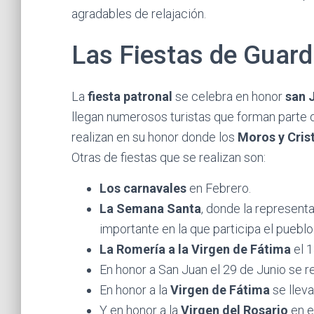
agradables de relajación.
Las Fiestas de Guar
La
fiesta patronal
se celebra en honor
san 
llegan numerosos turistas que forman parte de
realizan en su honor donde los
Moros y Cris
Otras de fiestas que se realizan son:
Los carnavales
en Febrero.
La Semana Santa
, donde la representa
importante en la que participa el pueblo
La Romería a la Virgen de Fátima
el 
En honor a San Juan el 29 de Junio se r
En honor a la
Virgen de Fátima
se llev
Y en honor a la
Virgen del Rosario
en e