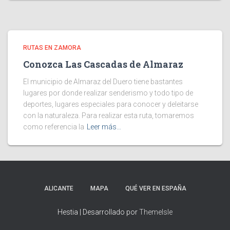
RUTAS EN ZAMORA
Conozca Las Cascadas de Almaraz
El municipio de Almaraz del Duero tiene bastantes
lugares por donde realizar senderismo y todo tipo de
deportes, lugares especiales para conocer y deleitarse
con la naturaleza. Para realizar esta ruta, tomaremos
como referencia la
Leer más…
ALICANTE
MAPA
QUÉ VER EN ESPAÑA
Hestia | Desarrollado por
ThemeIsle