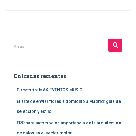
B
Buscar …
u
s
c
a
Entradas recientes
r
:
Directorio: MAXIEVENTOS MUSIC
El arte de enviar flores a domicilio a Madrid: guía de
selección y estilo
ERP para automoción importancia de la arquitectura
de datos en el sector motor