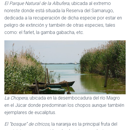
El Parque Natural de la Albufera
, ubicada al extremo
noreste donde está situada la Reserva del Samarugo,
dedicada a la recuperación de dicha especie por estar en
peligro de extinción y también de otras especies, tales
como: el farlet, la gamba gabacha, etc.
La Chopera
, ubicada en la desembocadura del río Magro
en el Júcar donde predominan los chopos aunque también
ejemplares de eucaliptus.
El ”bosque” de cítricos
, la naranja es la principal fruta del