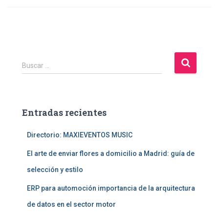
B
Buscar …
u
s
c
a
Entradas recientes
r
:
Directorio: MAXIEVENTOS MUSIC
El arte de enviar flores a domicilio a Madrid: guía de
selección y estilo
ERP para automoción importancia de la arquitectura
de datos en el sector motor