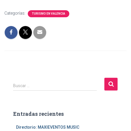
Categorías:
TURISMO EN VALENCIA
B
Buscar …
u
s
c
a
Entradas recientes
r
:
Directorio: MAXIEVENTOS MUSIC