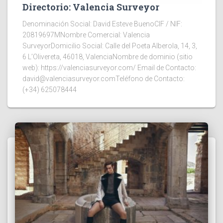
Directorio: Valencia Surveyor
Denominación Social: David Esteve BuenoCIF / NIF:
20819697MNombre Comercial: Valencia
SurveyorDomicilio Social: Calle del Poeta Alberola, 14, 3,
6 L’Olivereta, 46018, ValenciaNombre de dominio (sitio
web): https://valenciasurveyor.com/ Email de Contacto:
david@valenciasurveyor.comTeléfono de Contacto:
(+34) 625078444