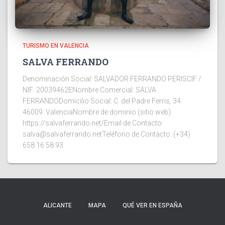
TURISMO EN VALENCIA
SALVA FERRANDO
Denominación Social: SALVADOR FERRANDO PERISCIF /
NIF: 20039462ENombre Comercial: SALVA
FERRANDODomicilio Social: C. del Padre Ferris, 34.
46009. ValenciaNombre de dominio (sitio web):
https://salvaferrando.net/Email de Contacto:
salva@salvaferrando.netTeléfono de Contacto: (+34)
658 16 58 93
ALICANTE
MAPA
QUÉ VER EN ESPAÑA