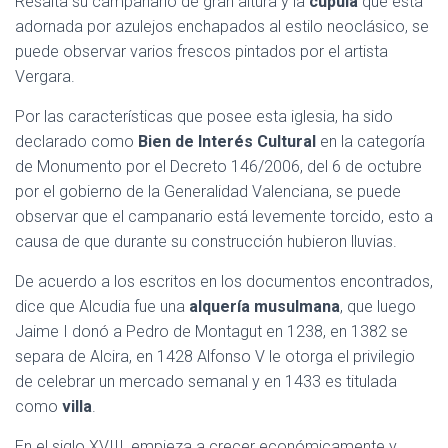
Resalta su campanario de gran altura y la
cúpula
que está
adornada por azulejos enchapados al estilo neoclásico, se
puede observar varios frescos pintados por el artista
Vergara.
Por las características que posee esta iglesia, ha sido
declarado como
Bien de Interés Cultural
en la categoría
de Monumento por el Decreto 146/2006, del 6 de octubre
por el gobierno de la Generalidad Valenciana, se puede
observar que el campanario está levemente torcido, esto a
causa de que durante su construcción hubieron lluvias.
De acuerdo a los escritos en los documentos encontrados,
dice que Alcudia fue una
alquería musulmana
, que luego
Jaime I donó a Pedro de Montagut en 1238, en 1382 se
separa de Alcira, en 1428 Alfonso V le otorga el privilegio
de celebrar un mercado semanal y en 1433 es titulada
como
villa
.
En el siglo XVIII, empieza a crecer económicamente y