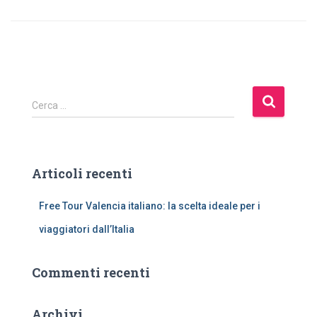
R
Cerca …
i
c
e
r
Articoli recenti
c
a
Free Tour Valencia italiano: la scelta ideale per i
p
e
viaggiatori dall’Italia
r
:
Commenti recenti
Archivi